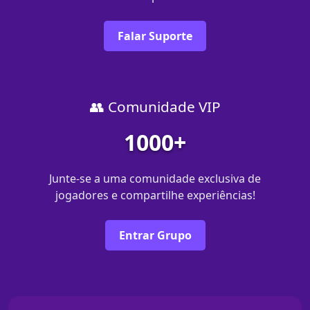
Falar Suporte
👥 Comunidade VIP
1000+
Junte-se a uma comunidade exclusiva de
jogadores e compartilhe experiências!
Entrar Grupo