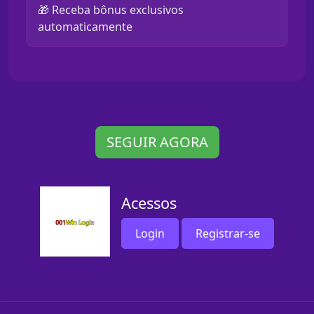
🎁 Receba bônus exclusivos
automaticamente
SEGUIR AGORA
Acessos
Login
Registrar-se