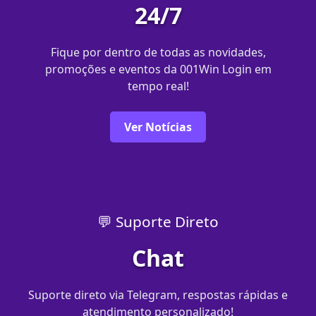
24/7
Fique por dentro de todas as novidades,
promoções e eventos da 001Win Login em
tempo real!
Ver Notícias
💬 Suporte Direto
Chat
Suporte direto via Telegram, respostas rápidas e
atendimento personalizado!