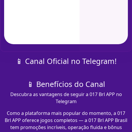
📱 Canal Oficial no Telegram!
📱 Benefícios do Canal
Descubra as vantagens de seguir a 017 Brl APP no
Telegram
Como a plataforma mais popular do momento, a 017
Brl APP oferece jogos completos — a 017 Brl APP Brasil
tem promoções incríveis, operação fluida e bônus