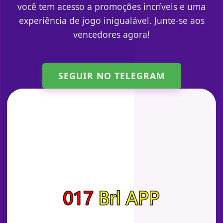
você tem acesso a promoções incríveis e uma
experiência de jogo inigualável. Junte-se aos
vencedores agora!
SEGUIR NO TELEGRAM