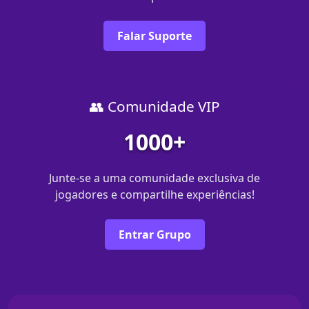
Falar Suporte
👥 Comunidade VIP
1000+
Junte-se a uma comunidade exclusiva de
jogadores e compartilhe experiências!
Entrar Grupo