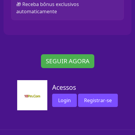
🎁 Receba bônus exclusivos
automaticamente
SEGUIR AGORA
Acessos
Login
Registrar-se