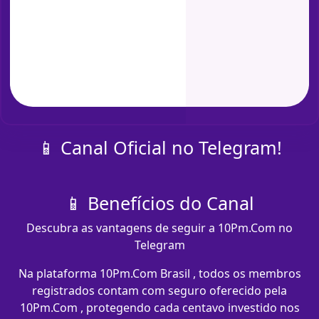
📱 Canal Oficial no Telegram!
📱 Benefícios do Canal
Descubra as vantagens de seguir a 10Pm.Com no
Telegram
Na plataforma 10Pm.Com Brasil , todos os membros
registrados contam com seguro oferecido pela
10Pm.Com , protegendo cada centavo investido nos