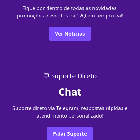
Fique por dentro de todas as novidades,
promoções e eventos da 12Q em tempo real!
Ver Notícias
💬 Suporte Direto
Chat
Suporte direto via Telegram, respostas rápidas e
atendimento personalizado!
Falar Suporte