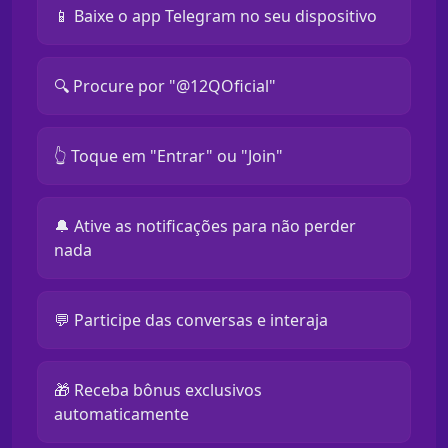
📱 Baixe o app Telegram no seu dispositivo
🔍 Procure por "@12QOficial"
👆 Toque em "Entrar" ou "Join"
🔔 Ative as notificações para não perder
nada
💬 Participe das conversas e interaja
🎁 Receba bônus exclusivos
automaticamente