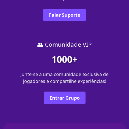
Falar Suporte
👥 Comunidade VIP
1000+
Junte-se a uma comunidade exclusiva de
jogadores e compartilhe experiências!
Entrar Grupo