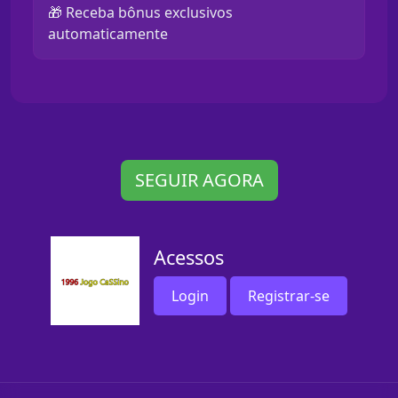
🎁 Receba bônus exclusivos
automaticamente
SEGUIR AGORA
Acessos
Login
Registrar-se