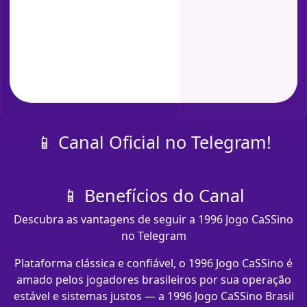
📱 Canal Oficial no Telegram!
📱 Benefícios do Canal
Descubra as vantagens de seguir a 1996 Jogo CaSSino
no Telegram
Plataforma clássica e confiável, o 1996 Jogo CaSSino é
amado pelos jogadores brasileiros por sua operação
estável e sistemas justos — a 1996 Jogo CaSSino Brasil