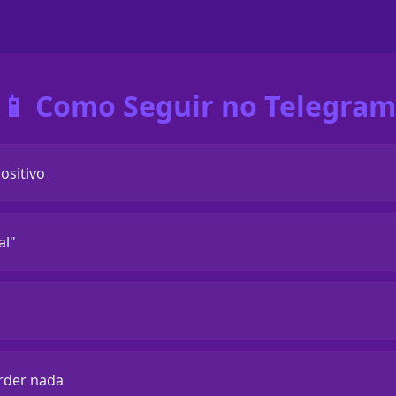
📱 Como Seguir no Telegram
ositivo
al"
erder nada