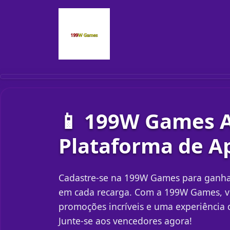
📱 199W Games 
Plataforma de A
Cadastre-se na 199W Games para ganha
em cada recarga. Com a 199W Games, v
promoções incríveis e uma experiência d
Junte-se aos vencedores agora!