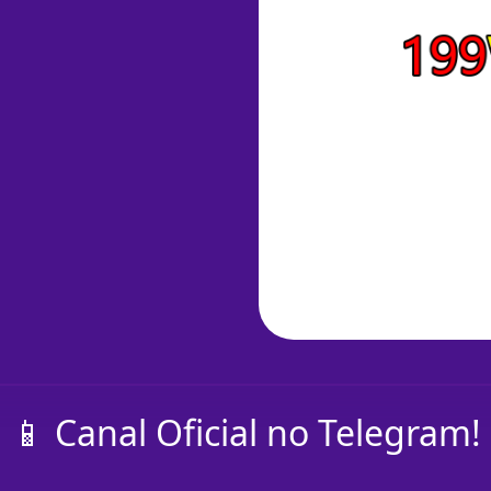
📱 Canal Oficial no Telegram!