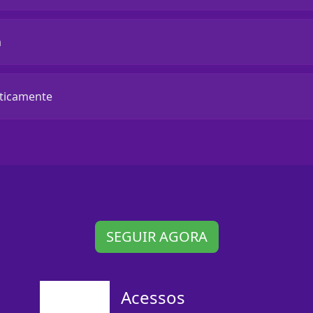
a
aticamente
SEGUIR AGORA
Acessos