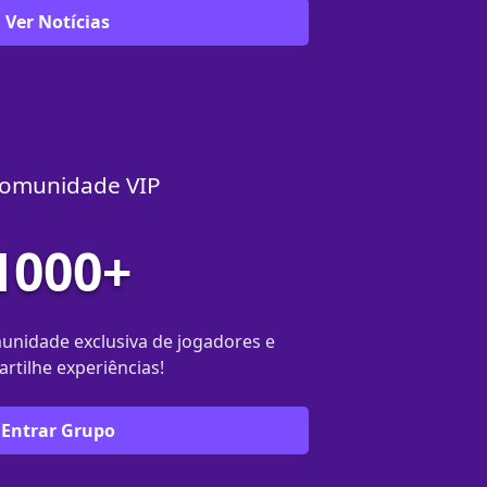
Ver Notícias
Comunidade VIP
1000+
unidade exclusiva de jogadores e
rtilhe experiências!
Entrar Grupo