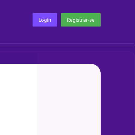
Login
Registrar-se