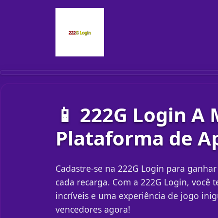
📱 222G Login A
Plataforma de A
Cadastre-se na 222G Login para ganhar
cada recarga. Com a 222G Login, você 
incríveis e uma experiência de jogo inig
vencedores agora!