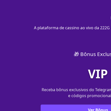
A plataforma de cassino ao vivo da 222G 
🎁 Bônus Exclu
VIP
Receba bônus exclusivos do Telegra
e códigos promocionai
Ver Bônus