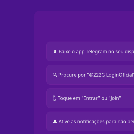
📱 Baixe o app Telegram no seu disp
🔍 Procure por "@222G LoginOficial
👆 Toque em "Entrar" ou "Join"
🔔 Ative as notificações para não p