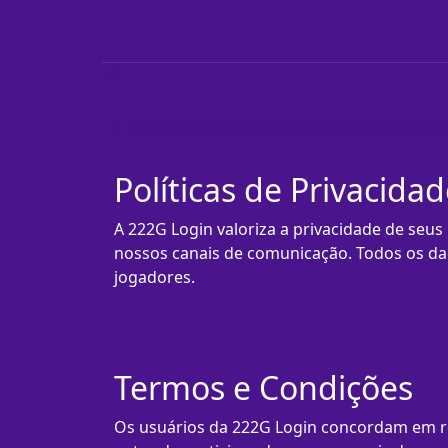
Políticas de Privacida
A 222G Login valoriza a privacidade de seu
nossos canais de comunicação. Todos os dad
jogadores.
Termos e Condições
Os usuários da 222G Login concordam em res