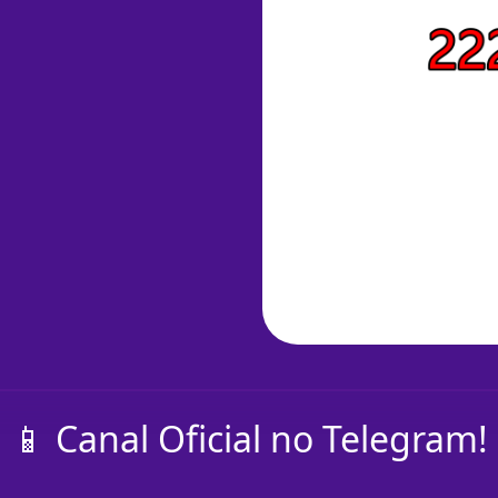
📱 Canal Oficial no Telegram!