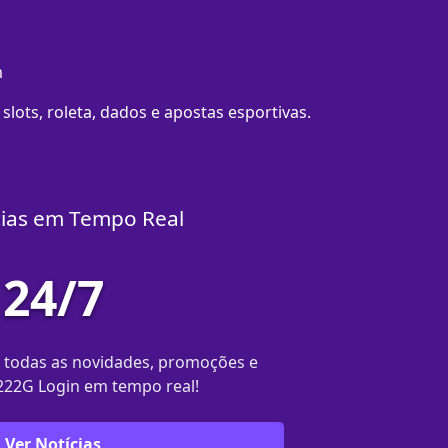
m
lots, roleta, dados e apostas esportivas.
cias em Tempo Real
24/7
e todas as novidades, promoções e
222G Login em tempo real!
Ver Notícias