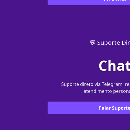
💬 Suporte Di
Cha
Suporte direto via Telegram, r
atendimento persona
Falar Suport