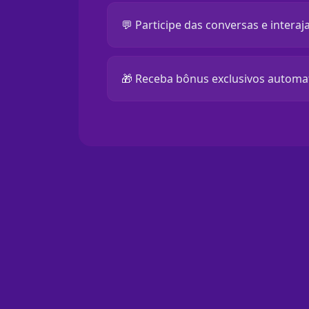
💬 Participe das conversas e interaj
🎁 Receba bônus exclusivos autom