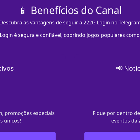
📱 Benefícios do Canal
Descubra as vantagens de seguir a 222G Login no Telegra
Login é segura e confiável, cobrindo jogos populares como s
sivos
📢 Notí
m, promoções especiais
Fique por dentro d
s únicos!
eventos da 