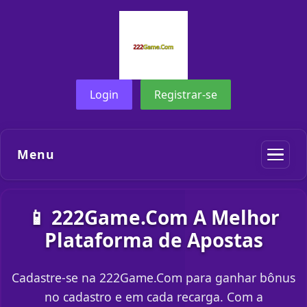
Login
Registrar-se
Menu
📱 222Game.Com A Melhor
Plataforma de Apostas
Cadastre-se na 222Game.Com para ganhar bônus
no cadastro e em cada recarga. Com a