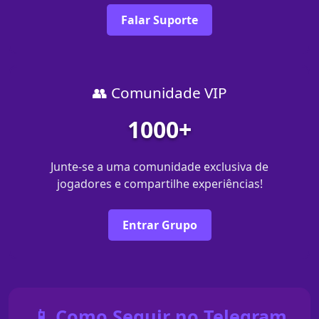
Falar Suporte
👥 Comunidade VIP
1000+
Junte-se a uma comunidade exclusiva de
jogadores e compartilhe experiências!
Entrar Grupo
📱 Como Seguir no Telegram