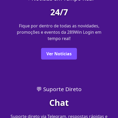
24/7
Fique por dentro de todas as novidades,
promoções e eventos da 289Win Login em
tempo real!
Ver Notícias
💬 Suporte Direto
Chat
Suporte direto via Telegram, respostas rápidas e