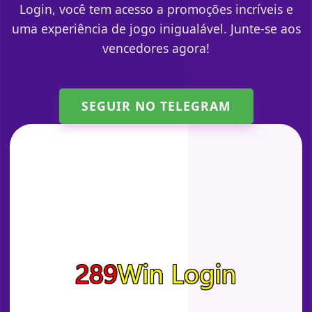
Login, você tem acesso a promoções incríveis e
uma experiência de jogo inigualável. Junte-se aos
vencedores agora!
SEGUIR NO TELEGRAM