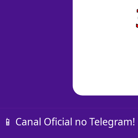
📱 Canal Oficial no Telegram!