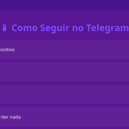
📱 Como Seguir no Telegram
ositivo
erder nada