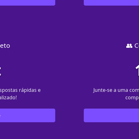
reto
👥 
t
espostas rápidas e
Junte-se a uma com
lizado!
compa
e