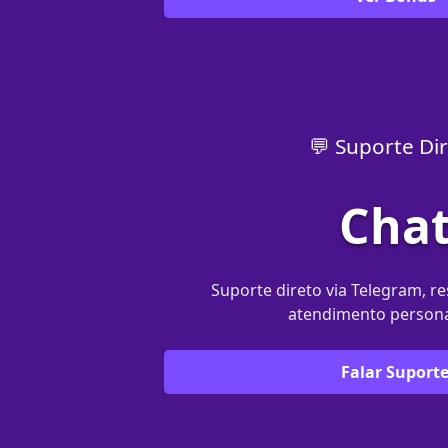
💬 Suporte Di
Cha
Suporte direto via Telegram, r
atendimento persona
Falar Suport