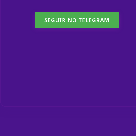
SEGUIR NO TELEGRAM