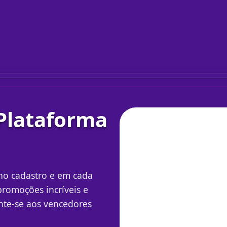
 Plataforma
no cadastro e em cada
promoções incríveis e
unte-se aos vencedores