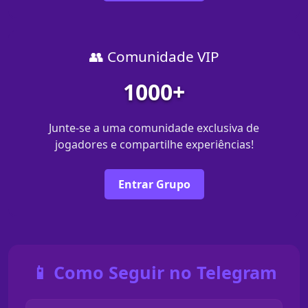
👥 Comunidade VIP
1000+
Junte-se a uma comunidade exclusiva de
jogadores e compartilhe experiências!
Entrar Grupo
📱 Como Seguir no Telegram