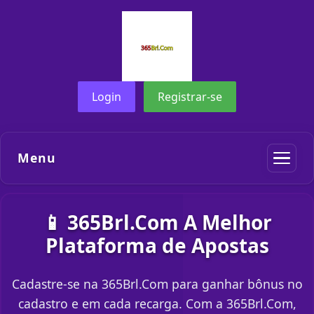
Login
Registrar-se
Menu
📱 365Brl.Com A Melhor
Plataforma de Apostas
Cadastre-se na 365Brl.Com para ganhar bônus no
cadastro e em cada recarga. Com a 365Brl.Com,