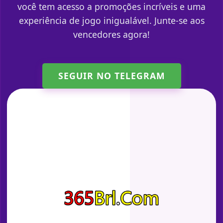
você tem acesso a promoções incríveis e uma
experiência de jogo inigualável. Junte-se aos
vencedores agora!
SEGUIR NO TELEGRAM