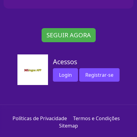
SEGUIR AGORA
Acessos
Login
Registrar-se
Políticas de Privacidade
Termos e Condições
Sitemap