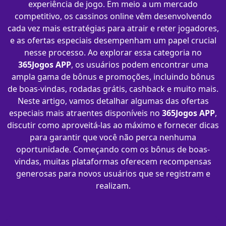
experiência de jogo. Em meio a um mercado
competitivo, os cassinos online vêm desenvolvendo
cada vez mais estratégias para atrair e reter jogadores,
e as ofertas especiais desempenham um papel crucial
nesse processo. Ao explorar essa categoria no
365Jogos APP
, os usuários podem encontrar uma
ampla gama de bônus e promoções, incluindo bônus
de boas-vindas, rodadas grátis, cashback e muito mais.
Neste artigo, vamos detalhar algumas das ofertas
especiais mais atraentes disponíveis no
365Jogos APP
,
discutir como aproveitá-las ao máximo e fornecer dicas
para garantir que você não perca nenhuma
oportunidade. Começando com os bônus de boas-
vindas, muitas plataformas oferecem recompensas
generosas para novos usuários que se registram e
realizam.