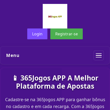
Login
Registrar-se
Menu
📱 365Jogos APP A Melhor
Plataforma de Apostas
Cadastre-se na 365Jogos APP para ganhar bônus
no cadastro e em cada recarga. Com a 365Jogos