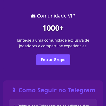
👥 Comunidade VIP
1000+
Junte-se a uma comunidade exclusiva de
jogadores e compartilhe experiências!
Entrar Grupo
📱 Como Seguir no Telegram