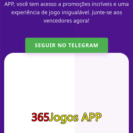
APP, você tem acesso a promoções incríveis e uma
experiência de jogo inigualável. Junte-se aos
vencedores agora!
SEGUIR NO TELEGRAM