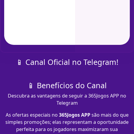
📱 Canal Oficial no Telegram!
📱 Benefícios do Canal
Descubra as vantagens de seguir a 365Jogos APP no
Telegram
As ofertas especiais no
365Jogos APP
são mais do que
simples promoções; elas representam a oportunidade
perfeita para os jogadores maximizaram sua