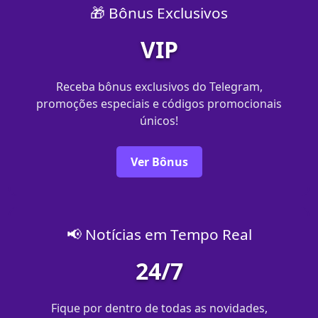
🎁 Bônus Exclusivos
VIP
Receba bônus exclusivos do Telegram,
promoções especiais e códigos promocionais
únicos!
Ver Bônus
📢 Notícias em Tempo Real
24/7
Fique por dentro de todas as novidades,