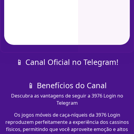
📱 Canal Oficial no Telegram!
📱 Benefícios do Canal
Descubra as vantagens de seguir a 3976 Login no
Telegram
Os jogos móveis de caça-níqueis da 3976 Login
reproduzem perfeitamente a experiência dos cassinos
físicos, permitindo que você aproveite emoção e altos