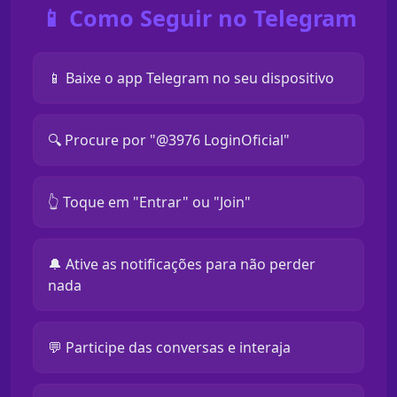
📱 Como Seguir no Telegram
📱 Baixe o app Telegram no seu dispositivo
🔍 Procure por "@3976 LoginOficial"
👆 Toque em "Entrar" ou "Join"
🔔 Ative as notificações para não perder
nada
💬 Participe das conversas e interaja