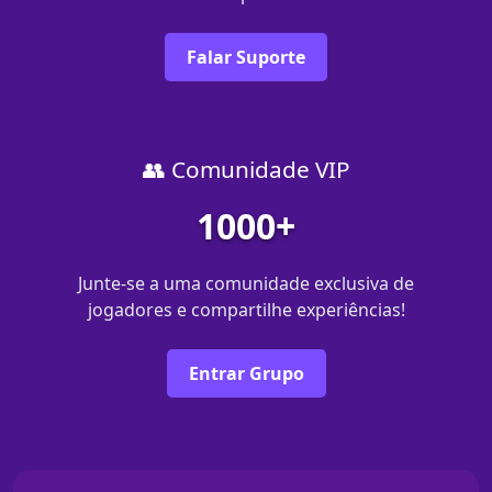
Falar Suporte
👥 Comunidade VIP
1000+
Junte-se a uma comunidade exclusiva de
jogadores e compartilhe experiências!
Entrar Grupo