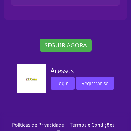
SEGUIR AGORA
Acessos
Login
Registrar-se
Políticas de Privacidade
Termos e Condições