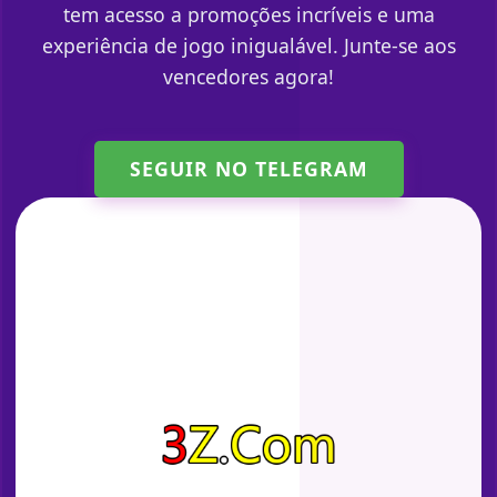
tem acesso a promoções incríveis e uma
experiência de jogo inigualável. Junte-se aos
vencedores agora!
SEGUIR NO TELEGRAM