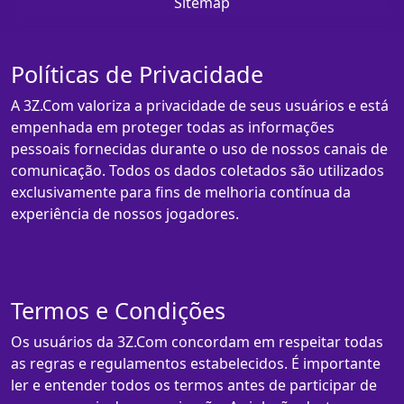
Sitemap
Políticas de Privacidade
A 3Z.Com valoriza a privacidade de seus usuários e está
empenhada em proteger todas as informações
pessoais fornecidas durante o uso de nossos canais de
comunicação. Todos os dados coletados são utilizados
exclusivamente para fins de melhoria contínua da
experiência de nossos jogadores.
Termos e Condições
Os usuários da 3Z.Com concordam em respeitar todas
as regras e regulamentos estabelecidos. É importante
ler e entender todos os termos antes de participar de