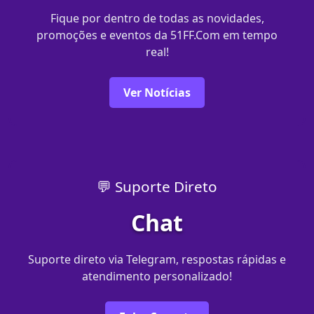
Fique por dentro de todas as novidades,
promoções e eventos da 51FF.Com em tempo
real!
Ver Notícias
💬 Suporte Direto
Chat
Suporte direto via Telegram, respostas rápidas e
atendimento personalizado!