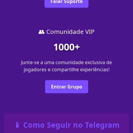
Falar Suporte
👥 Comunidade VIP
1000+
Junte-se a uma comunidade exclusiva de
jogadores e compartilhe experiências!
Entrar Grupo
📱 Como Seguir no Telegram