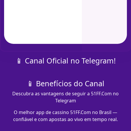
📱 Canal Oficial no Telegram!
📱 Benefícios do Canal
Descubra as vantagens de seguir a 51FF.Com no
Telegram
O melhor app de cassino 51FF.Com no Brasil —
confiável e com apostas ao vivo em tempo real.