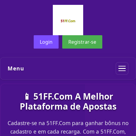
Login
Registrar-se
Menu
📱 51FF.Com A Melhor
Plataforma de Apostas
Cadastre-se na 51FF.Com para ganhar bônus no
cadastro e em cada recarga. Com a 51FF.Com,