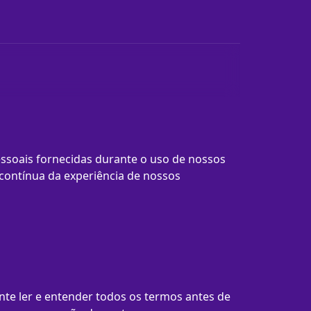
essoais fornecidas durante o uso de nossos
 contínua da experiência de nossos
nte ler e entender todos os termos antes de