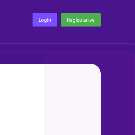
Login
Registrar-se