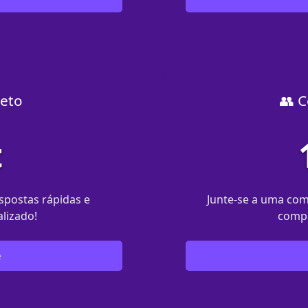
reto
👥 
t
espostas rápidas e
Junte-se a uma com
lizado!
compa
e