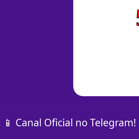
📱 Canal Oficial no Telegram!