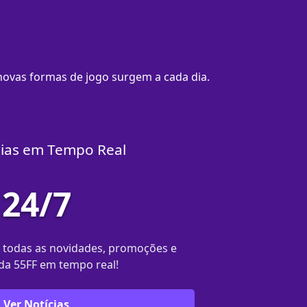
novas formas de jogo surgem a cada dia.
cias em Tempo Real
24/7
e todas as novidades, promoções e
da 55FF em tempo real!
Ver Notícias