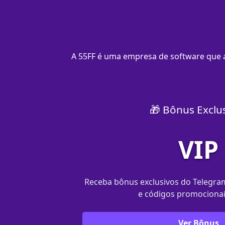
A 55FF é uma empresa de software que a
🎁 Bônus Exclu
VIP
Receba bônus exclusivos do Telegra
e códigos promocionai
Ver Bônus