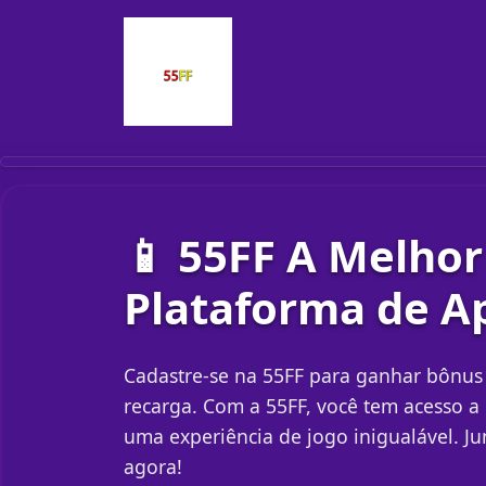
📱 55FF A Melhor
Plataforma de A
Cadastre-se na 55FF para ganhar bônus
recarga. Com a 55FF, você tem acesso a
uma experiência de jogo inigualável. J
agora!