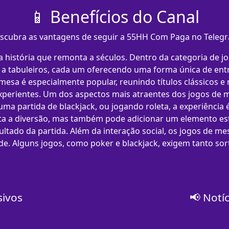
📱 Benefícios do Canal
scubra as vantagens de seguir a 55HH Com Paga no Teleg
a história que remonta a séculos. Dentro da categoria de
 a tabuleiros, cada um oferecendo uma forma única de entr
e mesa é especialmente popular, reunindo títulos clássico
xperientes. Um dos aspectos mais atraentes dos jogos de m
a partida de blackjack, ou jogando roleta, a experiência 
a a diversão, mas também pode adicionar um elemento est
ultado da partida. Além da interação social, os jogos de m
e. Alguns jogos, como poker e blackjack, exigem tanto sor
sivos
📢 Notí