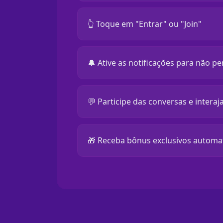
👆 Toque em "Entrar" ou "Join"
🔔 Ative as notificações para não p
💬 Participe das conversas e interaj
🎁 Receba bônus exclusivos autom