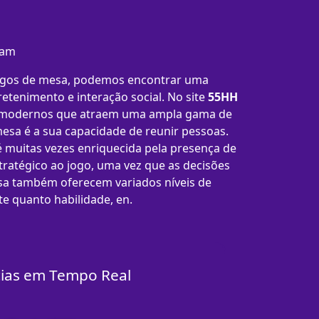
ram
 jogos de mesa, podemos encontrar uma
etenimento e interação social. No site
55HH
s e modernos que atraem uma ampla gama de
esa é a sua capacidade de reunir pessoas.
é muitas vezes enriquecida pela presença de
ratégico ao jogo, uma vez que as decisões
esa também oferecem variados níveis de
te quanto habilidade, en.
cias em Tempo Real