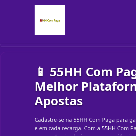
📱 55HH Com Pa
Melhor Platafor
Apostas
Cadastre-se na 55HH Com Paga para ga
e em cada recarga. Com a 55HH Com Pa