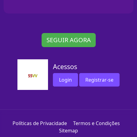
SEGUIR AGORA
Acessos
Login
Registrar-se
Políticas de Privacidade
Termos e Condições
Sitemap