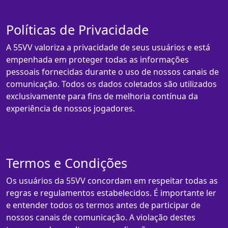
Políticas de Privacidade
A 55VV valoriza a privacidade de seus usuários e está
empenhada em proteger todas as informações
pessoais fornecidas durante o uso de nossos canais de
comunicação. Todos os dados coletados são utilizados
exclusivamente para fins de melhoria contínua da
experiência de nossos jogadores.
Termos e Condições
Os usuários da 55VV concordam em respeitar todas as
regras e regulamentos estabelecidos. É importante ler
e entender todos os termos antes de participar de
nossos canais de comunicação. A violação destes