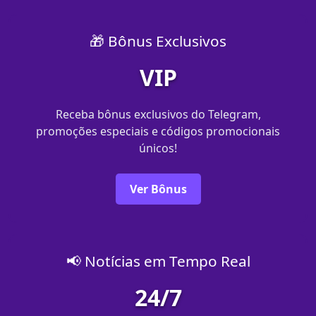
🎁 Bônus Exclusivos
VIP
Receba bônus exclusivos do Telegram,
promoções especiais e códigos promocionais
únicos!
Ver Bônus
📢 Notícias em Tempo Real
24/7