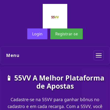
Login
Registrar-se
Menu
📱 55VV A Melhor Plataforma
de Apostas
Cadastre-se na 55VV para ganhar bônus no
cadastro e em cada recarga. Com a 55VV, você