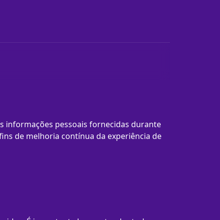
s informações pessoais fornecidas durante
fins de melhoria contínua da experiência de