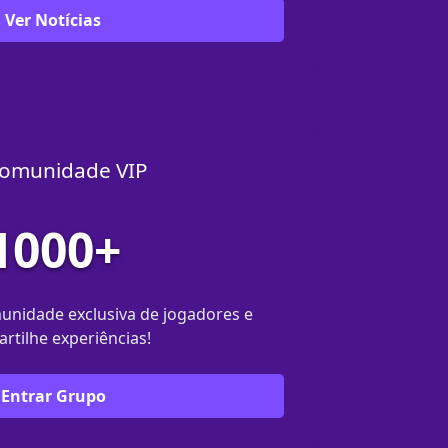
Ver Notícias
Comunidade VIP
1000+
unidade exclusiva de jogadores e
rtilhe experiências!
Entrar Grupo