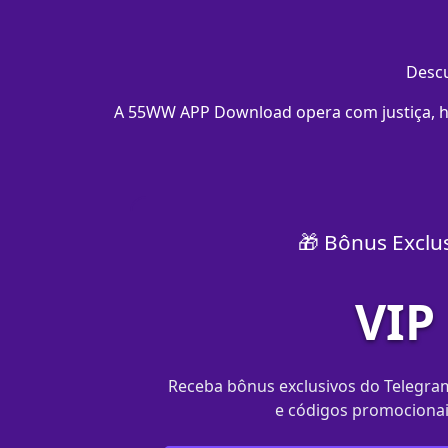
Desc
A 55WW APP Download opera com justiça, ho
🎁 Bônus Exclu
VIP
Receba bônus exclusivos do Telegra
e códigos promocionai