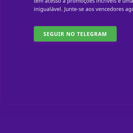
tem acesso a promoções incríveis e uma
inigualável. Junte-se aos vencedores ag
SEGUIR NO TELEGRAM