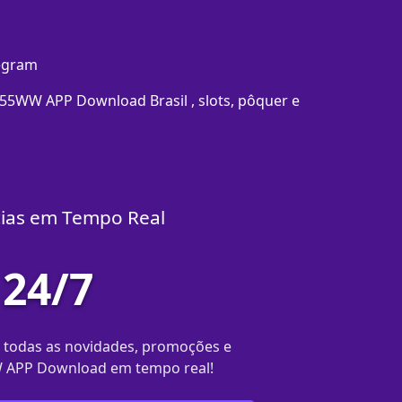
egram
55WW APP Download Brasil , slots, pôquer e
cias em Tempo Real
24/7
e todas as novidades, promoções e
 APP Download em tempo real!