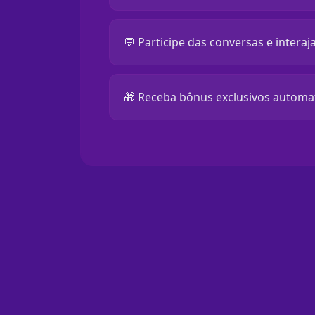
💬 Participe das conversas e interaj
🎁 Receba bônus exclusivos autom