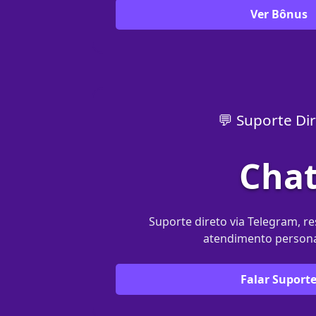
Ver Bônus
💬 Suporte Di
Cha
Suporte direto via Telegram, r
atendimento persona
Falar Suport