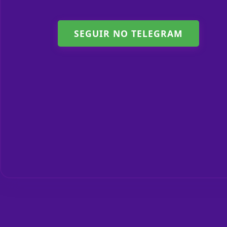
SEGUIR NO TELEGRAM