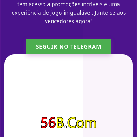
tem acesso a promoções incríveis e uma
experiência de jogo inigualável. Junte-se aos
vencedores agora!
SEGUIR NO TELEGRAM