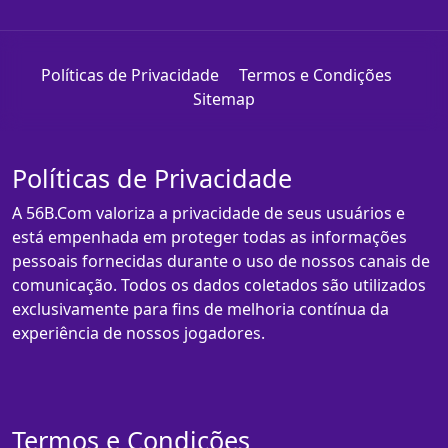
Políticas de Privacidade
Termos e Condições
Sitemap
Políticas de Privacidade
A 56B.Com valoriza a privacidade de seus usuários e
está empenhada em proteger todas as informações
pessoais fornecidas durante o uso de nossos canais de
comunicação. Todos os dados coletados são utilizados
exclusivamente para fins de melhoria contínua da
experiência de nossos jogadores.
Termos e Condições