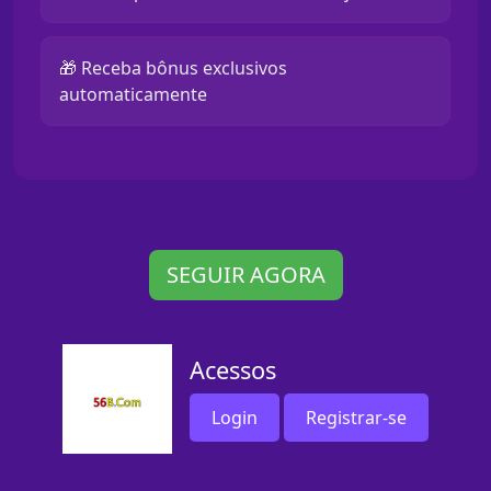
🎁 Receba bônus exclusivos
automaticamente
SEGUIR AGORA
Acessos
Login
Registrar-se