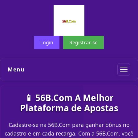
Login
Registrar-se
Menu
📱 56B.Com A Melhor
Plataforma de Apostas
Cadastre-se na 56B.Com para ganhar bônus no
cadastro e em cada recarga. Com a 56B.Com, você