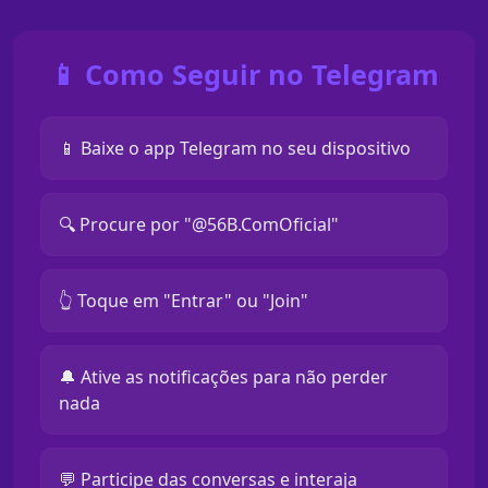
📱 Como Seguir no Telegram
📱 Baixe o app Telegram no seu dispositivo
🔍 Procure por "@56B.ComOficial"
👆 Toque em "Entrar" ou "Join"
🔔 Ative as notificações para não perder
nada
💬 Participe das conversas e interaja