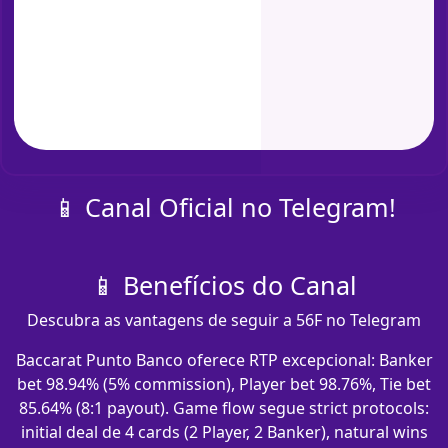
📱 Canal Oficial no Telegram!
📱 Benefícios do Canal
Descubra as vantagens de seguir a 56F no Telegram
Baccarat Punto Banco oferece RTP excepcional: Banker
bet 98.94% (5% commission), Player bet 98.76%, Tie bet
85.64% (8:1 payout). Game flow segue strict protocols:
initial deal de 4 cards (2 Player, 2 Banker), natural wins