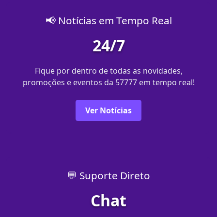
📢 Notícias em Tempo Real
24/7
Fique por dentro de todas as novidades,
promoções e eventos da 57777 em tempo real!
Ver Notícias
💬 Suporte Direto
Chat