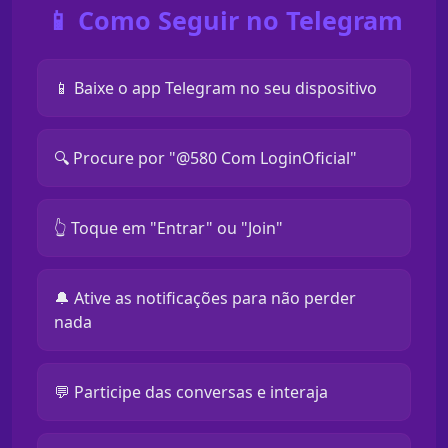
📱 Como Seguir no Telegram
📱 Baixe o app Telegram no seu dispositivo
🔍 Procure por "@580 Com LoginOficial"
👆 Toque em "Entrar" ou "Join"
🔔 Ative as notificações para não perder
nada
💬 Participe das conversas e interaja