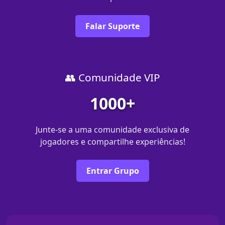
Falar Suporte
👥 Comunidade VIP
1000+
Junte-se a uma comunidade exclusiva de
jogadores e compartilhe experiências!
Entrar Grupo