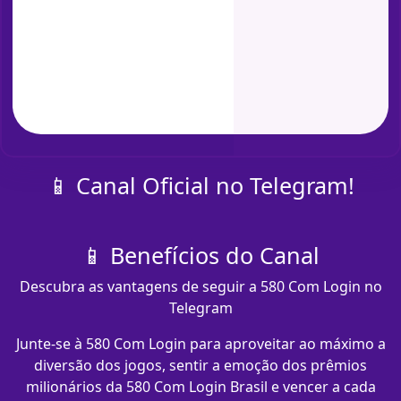
📱 Canal Oficial no Telegram!
📱 Benefícios do Canal
Descubra as vantagens de seguir a 580 Com Login no
Telegram
Junte-se à 580 Com Login para aproveitar ao máximo a
diversão dos jogos, sentir a emoção dos prêmios
milionários da 580 Com Login Brasil e vencer a cada