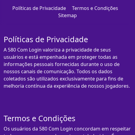
Políticas de Privacidade
Termos e Condições
Sitemap
Políticas de Privacidade
A 580 Com Login valoriza a privacidade de seus
usuários e está empenhada em proteger todas as
informações pessoais fornecidas durante o uso de
nossos canais de comunicação. Todos os dados
coletados são utilizados exclusivamente para fins de
melhoria contínua da experiência de nossos jogadores.
Termos e Condições
Os usuários da 580 Com Login concordam em respeitar