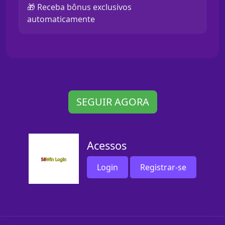
🎁 Receba bônus exclusivos
automaticamente
SEGUIR AGORA
Acessos
Login
Registrar-se