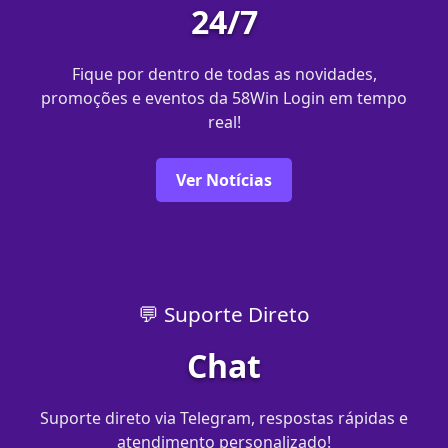
24/7
Fique por dentro de todas as novidades,
promoções e eventos da 58Win Login em tempo
real!
Ver Notícias
💬 Suporte Direto
Chat
Suporte direto via Telegram, respostas rápidas e
atendimento personalizado!