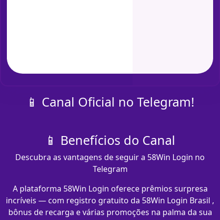
📱 Canal Oficial no Telegram!
📱 Benefícios do Canal
Descubra as vantagens de seguir a 58Win Login no
Telegram
A plataforma 58Win Login oferece prêmios surpresa
incríveis — com registro gratuito da 58Win Login Brasil ,
bônus de recarga e várias promoções na palma da sua