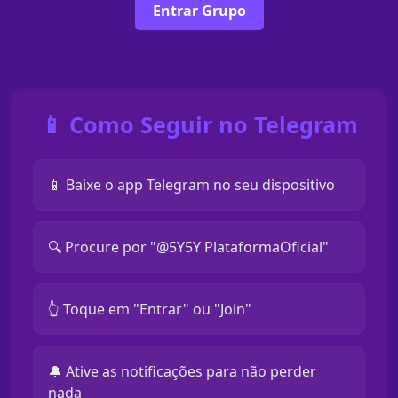
Entrar Grupo
📱 Como Seguir no Telegram
📱 Baixe o app Telegram no seu dispositivo
🔍 Procure por "@5Y5Y PlataformaOficial"
👆 Toque em "Entrar" ou "Join"
🔔 Ative as notificações para não perder
nada