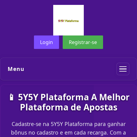
Login
Registrar-se
Menu
📱 5Y5Y Plataforma A Melhor
Plataforma de Apostas
Cadastre-se na 5Y5Y Plataforma para ganhar
bônus no cadastro e em cada recarga. Com a