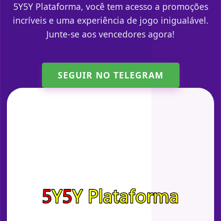
5Y5Y Plataforma, você tem acesso a promoções
incríveis e uma experiência de jogo inigualável.
Junte-se aos vencedores agora!
SEGUIR NO TELEGRAM