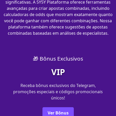
significativas. A 5Y5Y Plataforma oferece ferramentas
avançadas para criar apostas combinadas, incluindo
calculadoras de odds que mostram exatamente quanto
você pode ganhar com diferentes combinações. Nossa
plataforma também oferece sugestões de apostas
combinadas baseadas em análises de especialistas.
🎁 Bônus Exclusivos
VIP
Receba bônus exclusivos do Telegram,
promoções especiais e códigos promocionais
únicos!
Ver Bônus