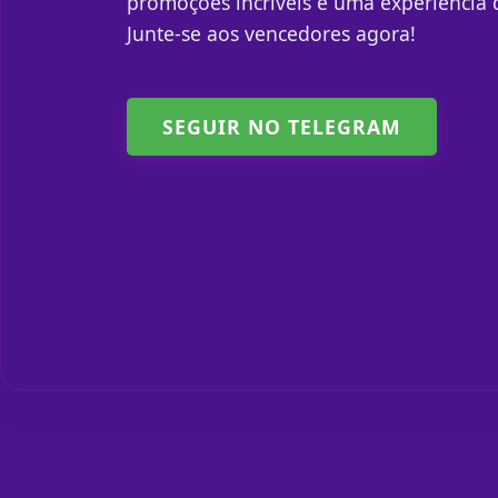
promoções incríveis e uma experiência d
Junte-se aos vencedores agora!
SEGUIR NO TELEGRAM