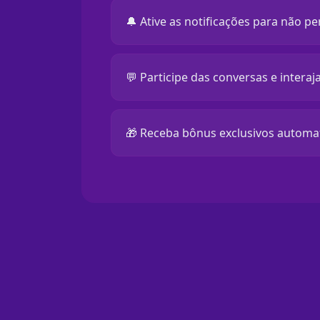
🔔 Ative as notificações para não p
💬 Participe das conversas e interaj
🎁 Receba bônus exclusivos autom