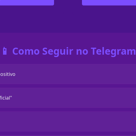
📱 Como Seguir no Telegram
ositivo
cial"