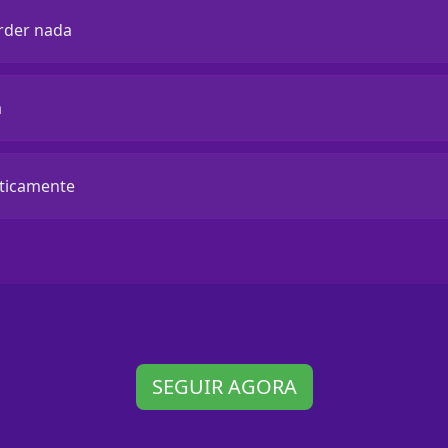
erder nada
a
aticamente
SEGUIR AGORA