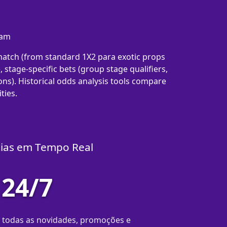
ram
atch (from standard 1X2 para exotic props
 stage-specific bets (group stage qualifiers,
ns). Historical odds analysis tools compare
ties.
cias em Tempo Real
24/7
e todas as novidades, promoções e