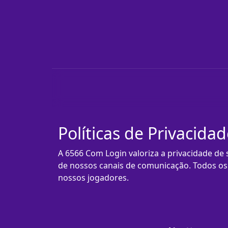
Políticas de Privacida
A 6566 Com Login valoriza a privacidade de
de nossos canais de comunicação. Todos os 
nossos jogadores.