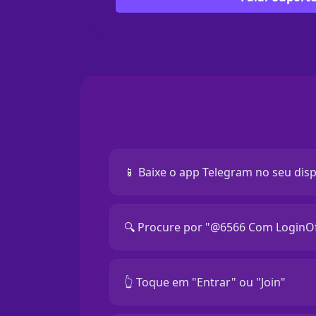
📱 Baixe o app Telegram no seu disp
🔍 Procure por "@6566 Com LoginOfi
👆 Toque em "Entrar" ou "Join"