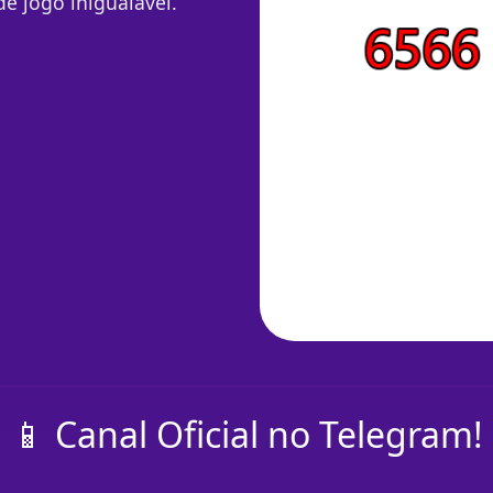
e jogo inigualável.
📱 Canal Oficial no Telegram!