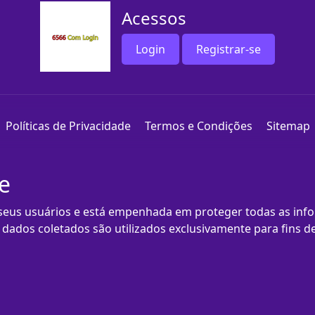
Acessos
Login
Registrar-se
Políticas de Privacidade
Termos e Condições
Sitemap
de
 seus usuários e está empenhada em proteger todas as inf
dados coletados são utilizados exclusivamente para fins d