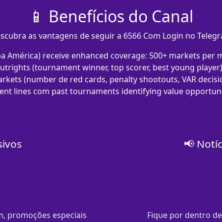
📱 Benefícios do Canal
scubra as vantagens de seguir a 6566 Com Login no Teleg
a América) receive enhanced coverage: 500+ markets per m
trights (tournament winner, top scorer, best young player),
arkets (number de red cards, penalty shootouts, VAR decisio
ent lines com past tournaments identifying value opportuni
sivos
📢 Notí
m, promoções especiais
Fique por dentro d