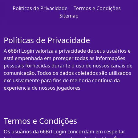
Políticas de Privacidade
Termos e Condições
Sitemap
Políticas de Privacidade
A 66Brl Login valoriza a privacidade de seus usuários e
está empenhada em proteger todas as informações
pessoais fornecidas durante o uso de nossos canais de
comunicação. Todos os dados coletados são utilizados
exclusivamente para fins de melhoria contínua da
experiência de nossos jogadores.
Termos e Condições
Os usuários da 66Brl Login concordam em respeitar