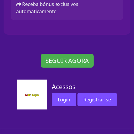
🎁 Receba bônus exclusivos
automaticamente
SEGUIR AGORA
Acessos
Login
Registrar-se