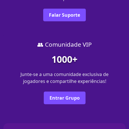
Falar Suporte
👥 Comunidade VIP
1000+
Junte-se a uma comunidade exclusiva de
jogadores e compartilhe experiências!
Entrar Grupo