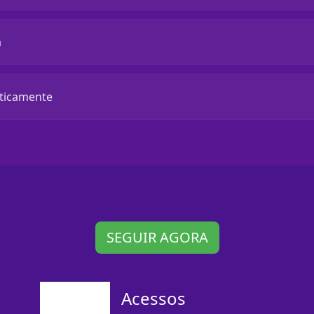
a
aticamente
SEGUIR AGORA
Acessos