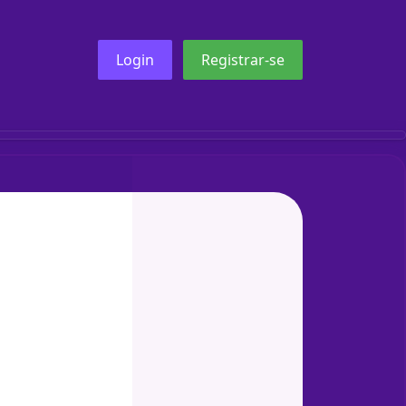
Login
Registrar-se