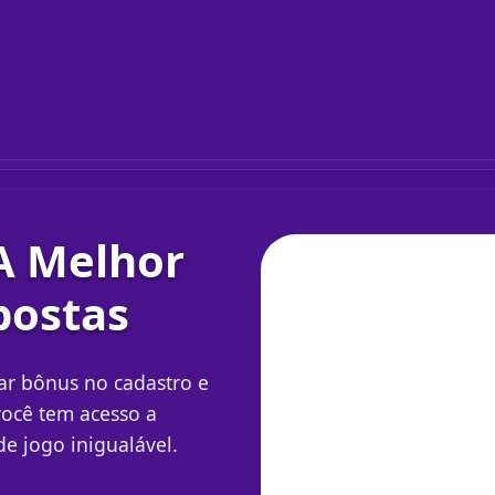
A Melhor
postas
r bônus no cadastro e
ocê tem acesso a
e jogo inigualável.