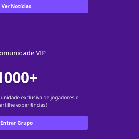
Ver Notícias
Comunidade VIP
1000+
unidade exclusiva de jogadores e
rtilhe experiências!
Entrar Grupo