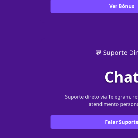
Ver Bônus
💬 Suporte Di
Cha
Suporte direto via Telegram, r
atendimento persona
Falar Suport