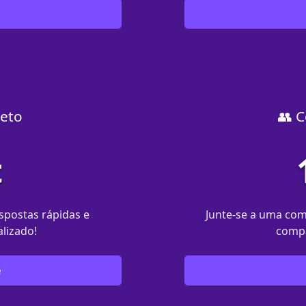
reto
👥 
t
espostas rápidas e
Junte-se a uma com
lizado!
compa
e