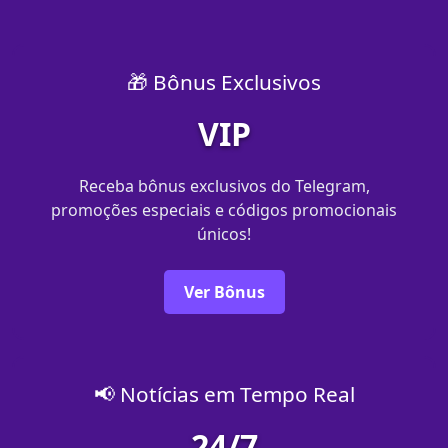
🎁 Bônus Exclusivos
VIP
Receba bônus exclusivos do Telegram,
promoções especiais e códigos promocionais
únicos!
Ver Bônus
📢 Notícias em Tempo Real
24/7