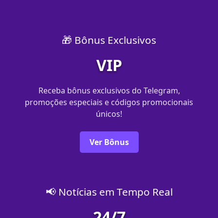
🎁 Bônus Exclusivos
VIP
Receba bônus exclusivos do Telegram,
promoções especiais e códigos promocionais
únicos!
Ver Bônus
📢 Notícias em Tempo Real
24/7