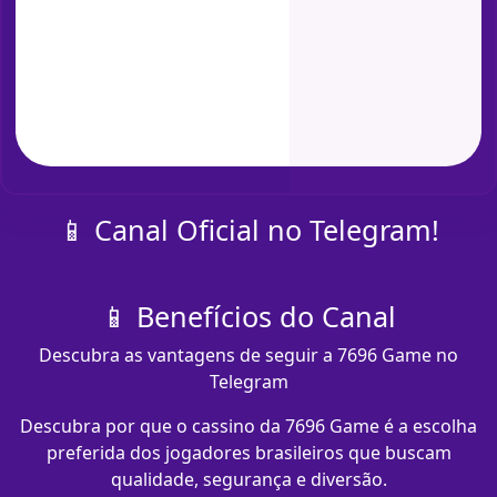
📱 Canal Oficial no Telegram!
📱 Benefícios do Canal
Descubra as vantagens de seguir a 7696 Game no
Telegram
Descubra por que o cassino da 7696 Game é a escolha
preferida dos jogadores brasileiros que buscam
qualidade, segurança e diversão.