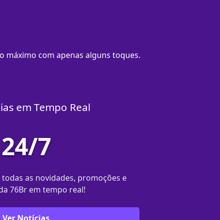
ir ao máximo com apenas alguns toques.
cias em Tempo Real
24/7
e todas as novidades, promoções e
da 76Br em tempo real!
Ver Notícias