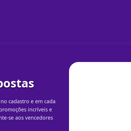
postas
 no cadastro e em cada
promoções incríveis e
unte-se aos vencedores