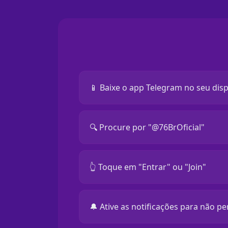
📱 Baixe o app Telegram no seu disp
🔍 Procure por "@76BrOficial"
👆 Toque em "Entrar" ou "Join"
🔔 Ative as notificações para não p