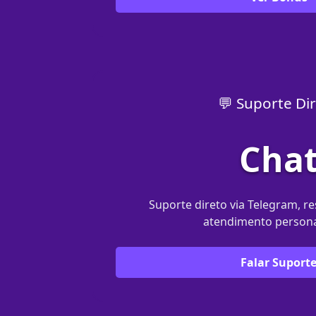
💬 Suporte Di
Cha
Suporte direto via Telegram, r
atendimento persona
Falar Suport