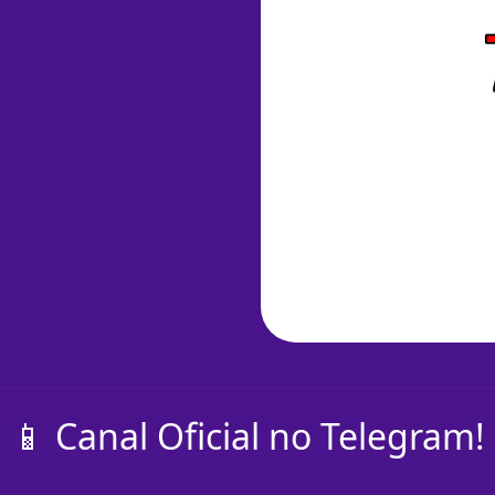
📱 Canal Oficial no Telegram!