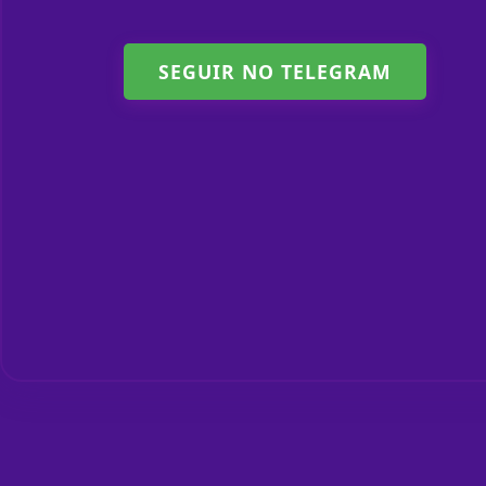
SEGUIR NO TELEGRAM