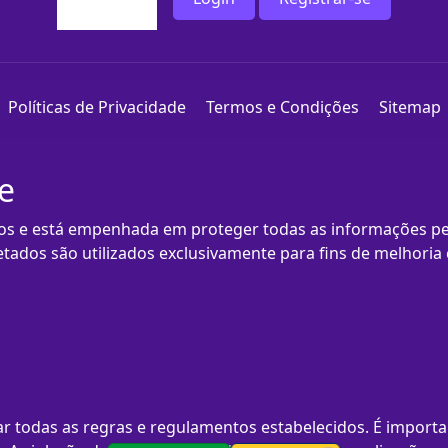
Políticas de Privacidade
Termos e Condições
Sitemap
de
rios e está empenhada em proteger todas as informações p
tados são utilizados exclusivamente para fins de melhoria
 todas as regras e regulamentos estabelecidos. É importa