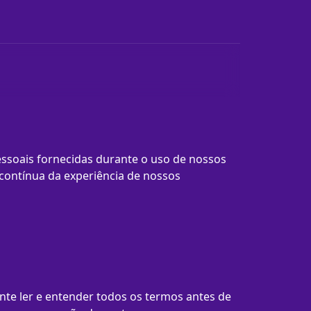
essoais fornecidas durante o uso de nossos
 contínua da experiência de nossos
nte ler e entender todos os termos antes de