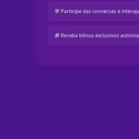
💬 Participe das conversas e interaj
🎁 Receba bônus exclusivos autom