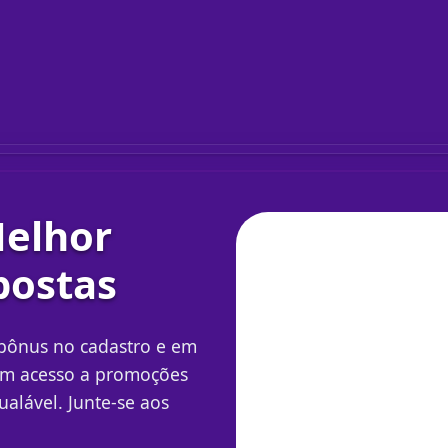
Melhor
postas
bônus no cadastro e em
em acesso a promoções
ualável. Junte-se aos