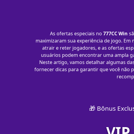
As ofertas especiais no
777CC Win
sã
maximizaram sua experiência de jogo. Em m
atrair e reter jogadores, e as ofertas 
usuários podem encontrar uma ampla gam
Neste artigo, vamos detalhar algumas das
fornecer dicas para garantir que você nã
recompe
🎁 Bônus Exclu
VIP