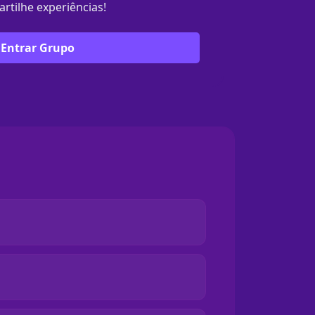
rtilhe experiências!
Entrar Grupo