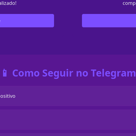
lizado!
compa
e
📱 Como Seguir no Telegram
ositivo