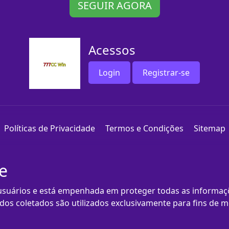
SEGUIR AGORA
Acessos
Login
Registrar-se
Políticas de Privacidade
Termos e Condições
Sitemap
de
 usuários e está empenhada em proteger todas as informaç
os coletados são utilizados exclusivamente para fins de m