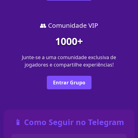
👥 Comunidade VIP
1000+
Junte-se a uma comunidade exclusiva de
jogadores e compartilhe experiências!
Entrar Grupo
📱 Como Seguir no Telegram