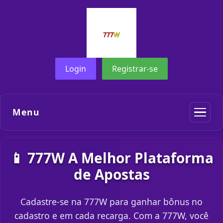
Login
Registrar-se
Menu
📱 777W A Melhor Plataforma
de Apostas
Cadastre-se na 777W para ganhar bônus no
cadastro e em cada recarga. Com a 777W, você