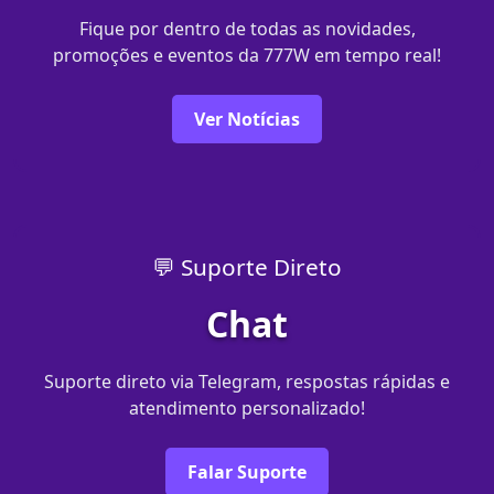
Fique por dentro de todas as novidades,
promoções e eventos da 777W em tempo real!
Ver Notícias
💬 Suporte Direto
Chat
Suporte direto via Telegram, respostas rápidas e
atendimento personalizado!
Falar Suporte