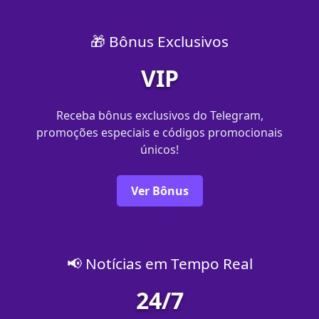
🎁 Bônus Exclusivos
VIP
Receba bônus exclusivos do Telegram,
promoções especiais e códigos promocionais
únicos!
Ver Bônus
📢 Notícias em Tempo Real
24/7