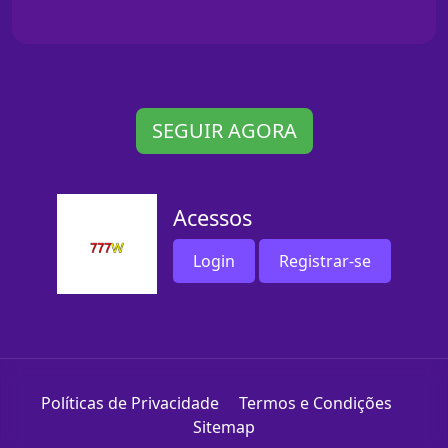
SEGUIR AGORA
Acessos
Login
Registrar-se
Políticas de Privacidade
Termos e Condições
Sitemap