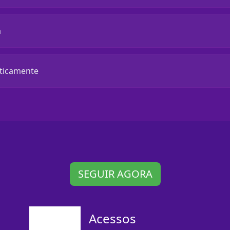
a
aticamente
SEGUIR AGORA
Acessos