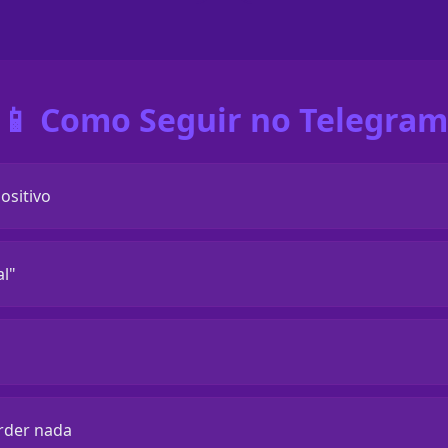
📱 Como Seguir no Telegram
ositivo
al"
erder nada