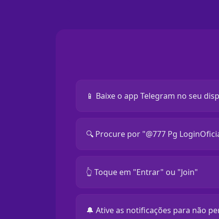
📱 Baixe o app Telegram no seu disp
🔍 Procure por "@777 Pg LoginOfici
👆 Toque em "Entrar" ou "Join"
🔔 Ative as notificações para não p