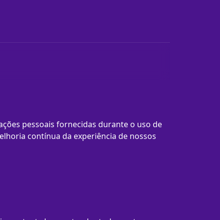
ações pessoais fornecidas durante o uso de
elhoria contínua da experiência de nossos