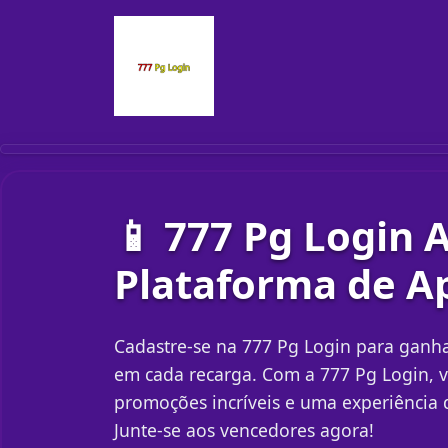
📱 777 Pg Login 
Plataforma de A
Cadastre-se na 777 Pg Login para ganh
em cada recarga. Com a 777 Pg Login, 
promoções incríveis e uma experiência d
Junte-se aos vencedores agora!