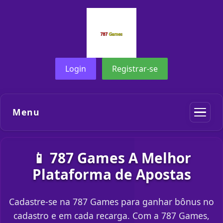
Login
Registrar-se
Menu
📱 787 Games A Melhor
Plataforma de Apostas
Cadastre-se na 787 Games para ganhar bônus no
cadastro e em cada recarga. Com a 787 Games,