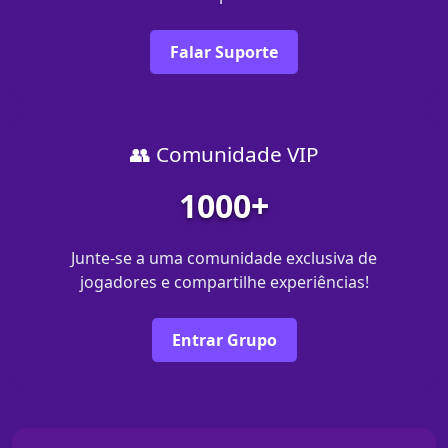
Falar Suporte
👥 Comunidade VIP
1000+
Junte-se a uma comunidade exclusiva de
jogadores e compartilhe experiências!
Entrar Grupo