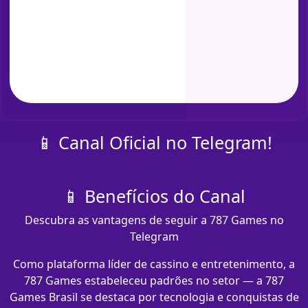
📱 Canal Oficial no Telegram!
📱 Benefícios do Canal
Descubra as vantagens de seguir a 787 Games no
Telegram
Como plataforma líder de cassino e entretenimento, a
787 Games estabeleceu padrões no setor — a 787
Games Brasil se destaca por tecnologia e conquistas de