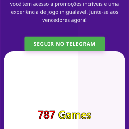
você tem acesso a promoções incríveis e uma
experiência de jogo inigualável. Junte-se aos
vencedores agora!
SEGUIR NO TELEGRAM