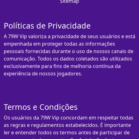
Sitemap
Políticas de Privacidade
A 79W Vip valoriza a privacidade de seus usuários e está
empenhada em proteger todas as informações
pessoais fornecidas durante o uso de nossos canais de
comunicação. Todos os dados coletados são utilizados
exclusivamente para fins de melhoria contínua da
experiência de nossos jogadores.
Termos e Condições
Os usuários da 79W Vip concordam em respeitar todas
as regras e regulamentos estabelecidos. É importante
ler e entender todos os termos antes de participar de