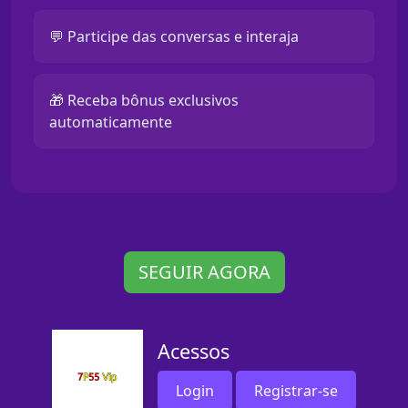
💬 Participe das conversas e interaja
🎁 Receba bônus exclusivos
automaticamente
SEGUIR AGORA
Acessos
Login
Registrar-se