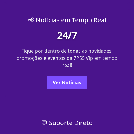
📢 Notícias em Tempo Real
24/7
Fique por dentro de todas as novidades,
promoções e eventos da 7P55 Vip em tempo
real!
Ver Notícias
💬 Suporte Direto