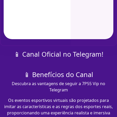
📱 Canal Oficial no Telegram!
📱 Benefícios do Canal
Descubra as vantagens de seguir a 7P55 Vip no
Telegram
Os eventos esportivos virtuais são projetados para
imitar as características e as regras dos esportes reais,
proporcionando uma experiência realista e imersiva