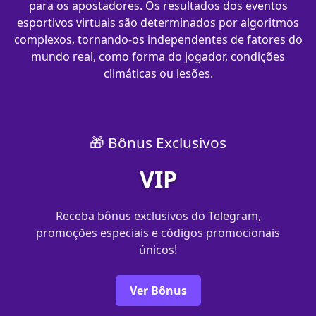
para os apostadores. Os resultados dos eventos
esportivos virtuais são determinados por algoritmos
complexos, tornando-os independentes de fatores do
mundo real, como forma do jogador, condições
climáticas ou lesões.
🎁 Bônus Exclusivos
VIP
Receba bônus exclusivos do Telegram,
promoções especiais e códigos promocionais
únicos!
Ver Bônus