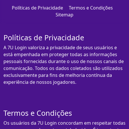
Políticas de Privacidade
Termos e Condições
Sitemap
Políticas de Privacidade
A 7U Login valoriza a privacidade de seus usuários e
está empenhada em proteger todas as informações
pessoais fornecidas durante o uso de nossos canais de
comunicação. Todos os dados coletados são utilizados
exclusivamente para fins de melhoria contínua da
experiência de nossos jogadores.
Termos e Condições
Os usuários da 7U Login concordam em respeitar todas