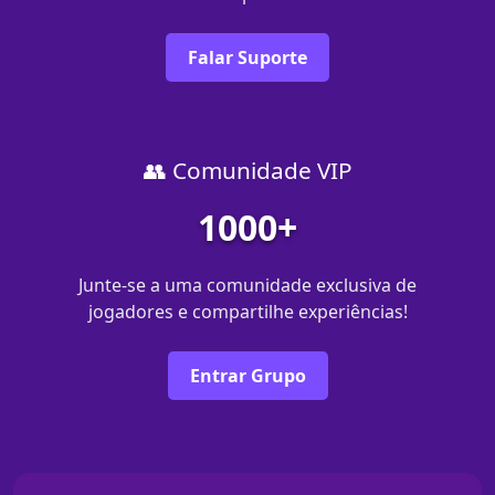
Falar Suporte
👥 Comunidade VIP
1000+
Junte-se a uma comunidade exclusiva de
jogadores e compartilhe experiências!
Entrar Grupo