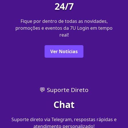
24/7
Fique por dentro de todas as novidades,
promoções e eventos da 7U Login em tempo
real!
Ver Notícias
💬 Suporte Direto
Chat
Suporte direto via Telegram, respostas rápidas e
atendimento personalizado!