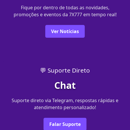
Fique por dentro de todas as novidades,
promoções e eventos da 7X777 em tempo real!
Ver Notícias
💬 Suporte Direto
Chat
Suporte direto via Telegram, respostas rápidas e
atendimento personalizado!
Falar Suporte