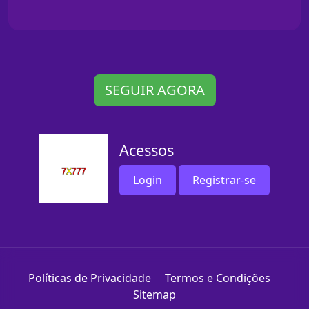
SEGUIR AGORA
Acessos
Login
Registrar-se
Políticas de Privacidade
Termos e Condições
Sitemap