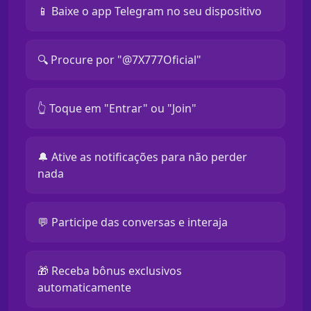
📱 Baixe o app Telegram no seu dispositivo
🔍 Procure por "@7X777Oficial"
👆 Toque em "Entrar" ou "Join"
🔔 Ative as notificações para não perder
nada
💬 Participe das conversas e interaja
🎁 Receba bônus exclusivos
automaticamente