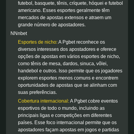
futebol, basquete, tênis, críquete, hóquei e futebol
americano. Esses esportes geralmente têm
mercados de apostas extensos e atraem um
grande número de apostadores.
NNnbet
Esportes de nicho:
A Pgbet reconhece os
diversos interesses dos apostadores e oferece
opções de apostas em vários esportes de nicho,
como tênis de mesa, dardos, sinuca, vôlei,
handebol e outros. Isso permite que os jogadores
explorem esportes menos comuns e encontrem
oportunidades de apostas que se alinham com
suas preferências.
Cobertura internacional:
A Pgbet cobre eventos
esportivos de todo o mundo, incluindo as
principais ligas e competições em diferentes
países. Esse foco internacional permite que os
apostadores façam apostas em jogos e partidas