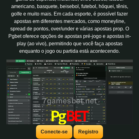
americano, basquete, beisebol, futebol, hóquei, tênis,
golfe e muito mais. Em cada esporte, é possível fazer
apostas em diferentes mercados, como moneyline,
spread de pontos, over/under e várias apostas prop. O
Pgbet oferece opções de apostas pré-jogo e apostas in-
play (ao vivo), permitindo que você faça apostas
enquanto o jogo ou partida está acontecendo.
Conecte-se
Registro