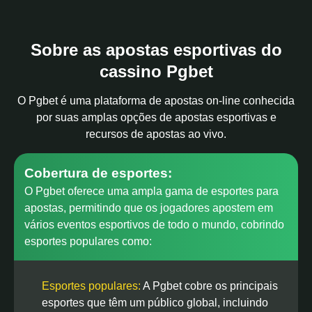
Sobre as apostas esportivas do
cassino Pgbet
O Pgbet é uma plataforma de apostas on-line conhecida
por suas amplas opções de apostas esportivas e
recursos de apostas ao vivo.
Cobertura de esportes:
O Pgbet oferece uma ampla gama de esportes para
apostas, permitindo que os jogadores apostem em
vários eventos esportivos de todo o mundo, cobrindo
esportes populares como:
Esportes populares:
A Pgbet cobre os principais
esportes que têm um público global, incluindo