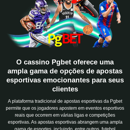
O cassino Pgbet oferece uma
ampla gama de opções de apostas
esportivas emocionantes para seus
clientes
A plataforma tradicional de apostas esportivas da Pgbet
permite que os jogadores apostem em eventos esportivos
reais que ocorrem em várias ligas e competições
esportivas. As apostas esportivas abrangem uma ampla
gama de esportes, incluindo, entre outros, futebol